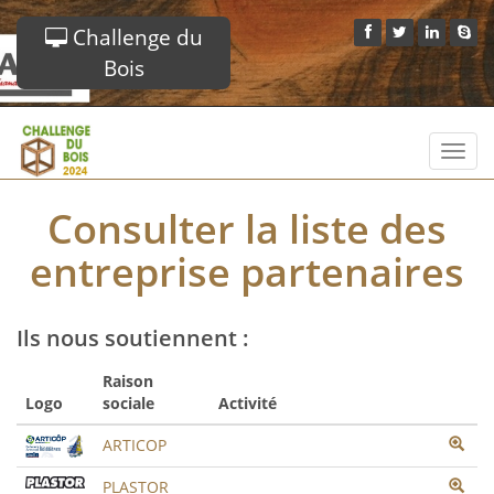
Challenge du
Bois
Toggl
navig
Consulter la liste des
entreprise partenaires
Ils nous soutiennent :
Raison
Logo
sociale
Activité
ARTICOP
PLASTOR