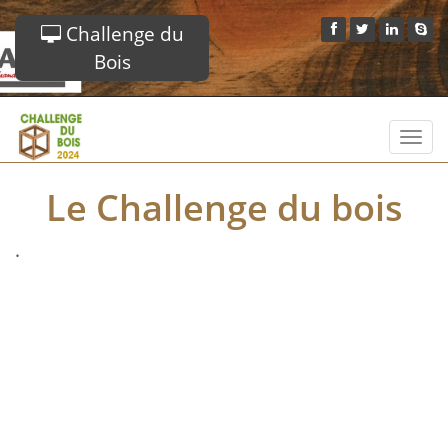
Challenge du
Bois
Toggl
navig
Le Challenge du bois
.