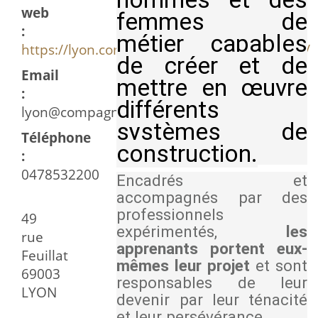
web
femmes de
:
métier capables
https://lyon.compagnonsdutourdefrance.org/
de créer et de
Email
mettre en œuvre
:
différents
lyon@compagnonsdutourdefrance.org
systèmes de
Téléphone
construction.
:
0478532200
Encadrés et
accompagnés par des
professionnels
49
expérimentés,
les
rue
apprenants portent eux-
Feuillat
mêmes leur projet
et sont
69003
responsables de leur
LYON
devenir par leur ténacité
et leur persévérance.