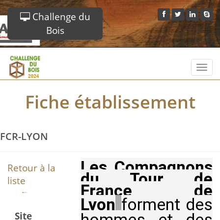
Challenge du
Bois
Toggl
navig
Fiche établissement
FCR-LYON
Les Compagnons
Retour à la
du Tour de
liste
France de
Lyon
forment des
Site
hommes et des