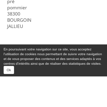
pré
pommier
38300
BOURGOIN
JALLIEU
En poursuivant votre navigation sur ce site, vous acceptez
l'utilisation de cookies nous permettant de suivre votre navigation
et de vous proposer des contenus et des services adaptés à vos
centres d'intérêts ainsi que de réaliser des statistiques de visites.
Ok
© 2026 Tous
Site réalisé avec
droits réservés
Zendoli.com