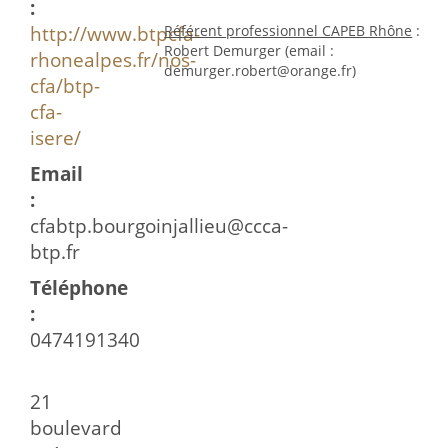
:
http://www.btpcfa-
Référent professionnel CAPEB Rhône
:
Robert Demurger (email :
rhonealpes.fr/nos-
demurger.robert@orange.fr)
cfa/btp-
cfa-
isere/
Email
:
cfabtp.bourgoinjallieu@ccca-
btp.fr
Téléphone
:
0474191340
21
boulevard