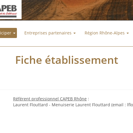
ticiper
Entreprises partenaires
Région Rhône-Alpes
Fiche établissement
Référent professionnel CAPEB Rhône
:
Laurent Flouttard - Menuiserie Laurent Flouttard (email : lfl