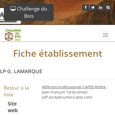
Challenge du
Bois
Toggl
navig
Fiche établissement
LP G. LAMARQUE
Retour à la
Référent professionnel CAPEB Rhône
:
Jean-François Tardy (email :
liste
jeff.tardy@numericable.com)
Site
web