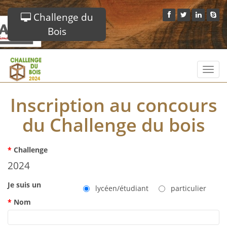
Challenge du
Bois
Toggl
navig
Inscription au concours
du Challenge du bois
Challenge
2024
Je suis un
lycéen/étudiant
particulier
Nom